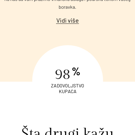
boravka.
Vidi više
%
9
8
ZADOVOLJSTVO
KUPACA
Šta drugi kažu