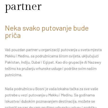
partner
Neka svako putovanje bude
priča
Vaš pouzdan partner u organizaciji putovanja u sveta mjesta
Mekku i Medinu, sa podružnicama širom svijeta, uključujući
Pakistan, Indiju, Dubai i Egipat. Kao dio grupacije Al Nazawy
težimo ka pružanju vrhunske usluge i podrške svim našim
putnicima.
Naša podružnica u Bosni je vaša lokalna tačka za sve vaše
potrebe u vezi putovanja u Mekku i Medinu. Sa godinama
iskustva i dubokim poznavanjem destinacija, možete se
osloniti na nas da vam pružimo vrhunsku uslugu i podršku