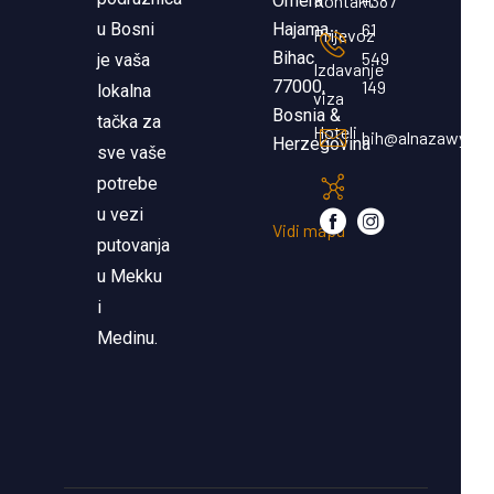
Omera
Kontakt
+387
u Bosni
Hajama,
61
Prijevoz
Bihac
549
je vaša
Izdavanje
77000,
149
lokalna
viza
Bosnia &
tačka za
Hoteli
bih@alnazawy.c
Herzegovina
sve vaše
potrebe
u vezi
Vidi mapu
putovanja
u Mekku
i
Medinu.